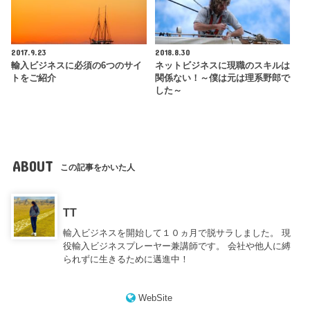
2017.9.23
2018.8.30
輸入ビジネスに必須の6つのサイ
ネットビジネスに現職のスキルは
トをご紹介
関係ない！～僕は元は理系野郎で
した～
ABOUT
この記事をかいた人
TT
輸入ビジネスを開始して１０ヵ月で脱サラしました。 現
役輸入ビジネスプレーヤー兼講師です。 会社や他人に縛
られずに生きるために邁進中！
WebSite