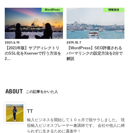
WordPress
情報発信
2021.6.19
2019.10.7
【2021年版】サブディレクトリ
【WordPress】SEO評価される
のSSL化をXserverで行う方法を
パーマリンクの設定方法を2分で
2…
解説
ABOUT
この記事をかいた人
TT
輸入ビジネスを開始して１０ヵ月で脱サラしました。 現
役輸入ビジネスプレーヤー兼講師です。 会社や他人に縛
られずに生きるために邁進中！