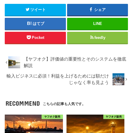
ツイート
シェア
はてブ
LINE
Pocket
feedly
【ヤフオク】評価値の重要性とそのシステムを徹底
解説
輸入ビジネスに必須！利益を上げるためには額だけ
じゃなく率も見よう
RECOMMEND
こちらの記事も人気です。
ヤフオク販売
ヤフオク販売