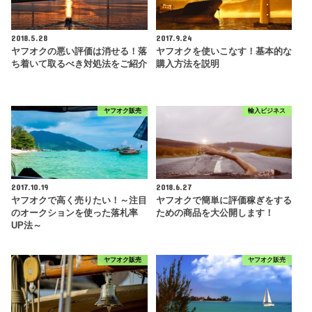
2018.5.28
2017.9.24
ヤフオクの悪い評価は消せる！落
ヤフオクを使いこなす！基本的な
ち着いて取るべき対処法をご紹介
購入方法を説明
ヤフオク販売
輸入ビジネス
2017.10.19
2018.6.27
ヤフオクで高く売りたい！～注目
ヤフオクで簡単に評価稼ぎをする
のオークションを使った落札率
ための商品を大公開します！
UP法～
ヤフオク販売
ヤフオク販売