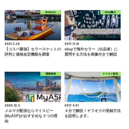
Amazon
ebay輸入
2021.3.30
2017.11.15
【コスパ最強】セラースケットの
ebayで海外セラー（出品者）に
評判と価格改定機能を調査
質問する方法を画像付きで解説
情報発信
ヤフオク販売
2020.12.2
2017.9.21
メルマガ配信ならマイスピー
４分で解説！ヤフオクの登録方法
(MyASP)がおすすめな３つの理
を説明します。
由