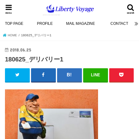
menu
search
TOP PAGE
PROFILE
MAIL MAGAZINE
CONTACT
HOME
180625_デリバリー1
2018.06.25
180625_デリバリー1
LINE