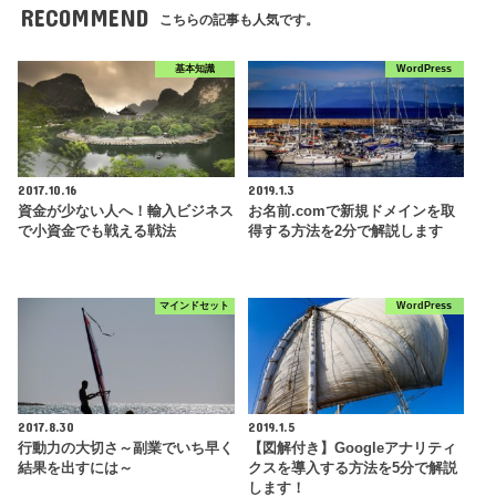
RECOMMEND
こちらの記事も人気です。
基本知識
WordPress
2017.10.16
2019.1.3
資金が少ない人へ！輸入ビジネス
お名前.comで新規ドメインを取
で小資金でも戦える戦法
得する方法を2分で解説します
マインドセット
WordPress
2017.8.30
2019.1.5
行動力の大切さ～副業でいち早く
【図解付き】Googleアナリティ
結果を出すには～
クスを導入する方法を5分で解説
します！