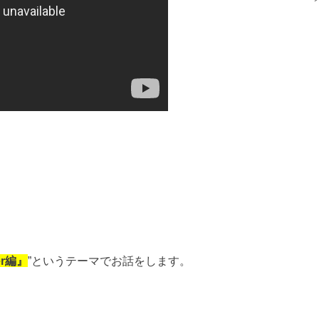
r
編』
”
というテーマでお話をします。