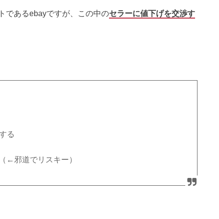
トである
ebay
ですが、この中の
セラーに値下げを交渉す
する
（
←
邪道でリスキー）