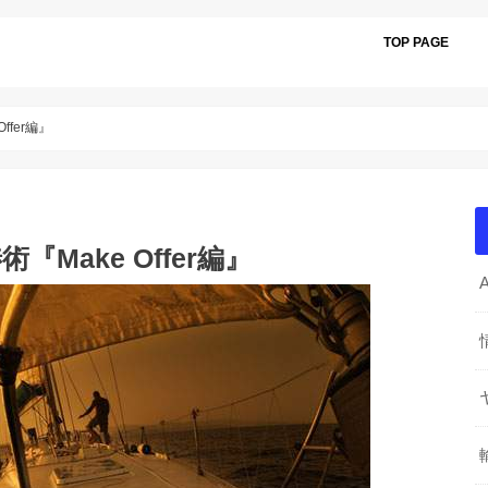
TOP PAGE
ffer編』
『Make Offer編』