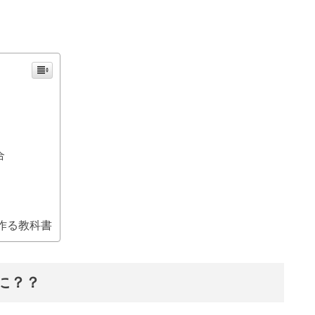
合
作る教科書
に？？