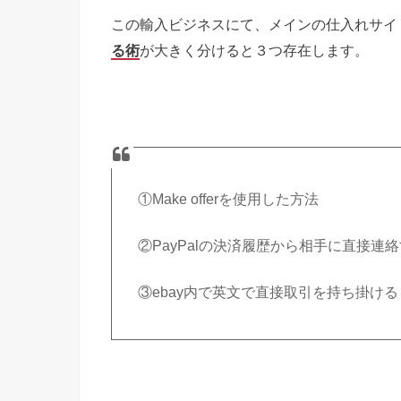
この輸入ビジネスにて、メインの仕入れサイ
が大きく分けると３つ存在します。
る術
①
Make offer
を使用した方法
②
PayPal
の決済履歴から相手に直接連絡
③
ebay
内で英文で直接取引を持ち掛ける