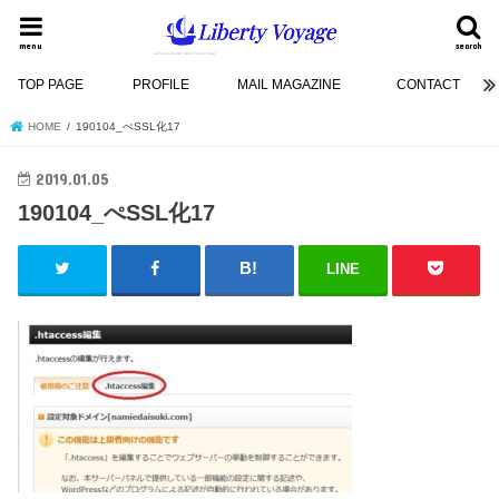
menu
search
TOP PAGE
PROFILE
MAIL MAGAZINE
CONTACT
HOME
190104_ぺSSL化17
2019.01.05
190104_ぺSSL化17
LINE