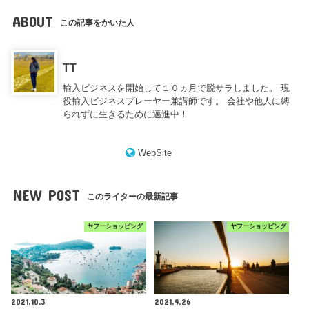
ABOUT
この記事をかいた人
TT
輸入ビジネスを開始して１０ヵ月で脱サラしました。 現
役輸入ビジネスプレーヤー兼講師です。 会社や他人に縛
られずに生きるために邁進中！
WebSite
NEW POST
このライターの最新記事
ヤフーショッピング
ヤフーショッピング
2021.10.3
2021.9.26