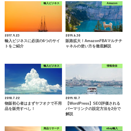
輸入ビジネス
Amazon
2017.9.23
2019.6.30
輸入ビジネスに必須の6つのサイ
販路拡大！AmazonFBAマルチチ
トをご紹介
ャネルの使い方を徹底解説
輸入ビジネス
情報発信
2018.7.22
2019.10.7
物販初心者はまずヤフオクで不用
【WordPress】SEO評価される
品を販売すべし！
パーマリンクの設定方法を2分で
解説
商品リサーチ
ebay輸入