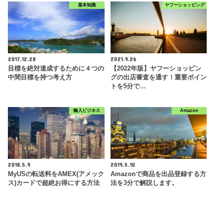
基本知識
ヤフーショッピング
2017.12.28
2021.9.26
目標を絶対達成するために４つの
【2022年版】ヤフーショッピン
中間目標を持つ考え方
グの出店審査を通す！重要ポイン
トを5分で…
輸入ビジネス
Amazon
2018.5.9
2019.5.10
MyUSの転送料をAMEX(アメック
Amazonで商品を出品登録する方
ス)カードで超絶お得にする方法
法を3分で解説します。