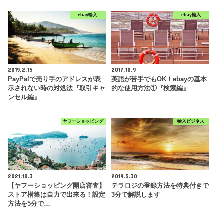
ebay輸入
ebay輸入
2019.2.15
2017.10.9
PayPalで売り手のアドレスが表
英語が苦手でもOK！ebayの基本
示されない時の対処法『取引キャ
的な使用方法①『検索編』
ンセル編』
ヤフーショッピング
輸入ビジネス
2021.10.3
2019.5.30
【ヤフーショッピング開店審査】
テラロジの登録方法を特典付きで
ストア構築は自力で出来る！設定
3分で解説します
方法を5分で…