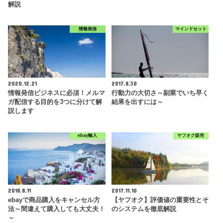
解説
情報発信
マインドセット
2020.12.21
2017.8.30
情報発信ビジネスに必須！メルマ
行動力の大切さ～副業でいち早く
ガ配信する目的を3つに分けて解
結果を出すには～
説します
ebay輸入
ヤフオク販売
2018.8.11
2017.11.10
ebayで商品購入をキャンセル方
【ヤフオク】評価値の重要性とそ
法～間違えて購入しても大丈夫！
のシステムを徹底解説
～