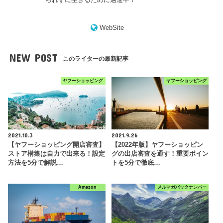
WebSite
NEW POST
このライターの最新記事
ヤフーショッピング
ヤフーショッピング
2021.10.3
2021.9.26
【ヤフーショッピング開店審査】
【2022年版】ヤフーショッピン
ストア構築は自力で出来る！設定
グの出店審査を通す！重要ポイン
方法を5分で解説…
トを5分で徹底…
Amazon
メルマガバックナンバー