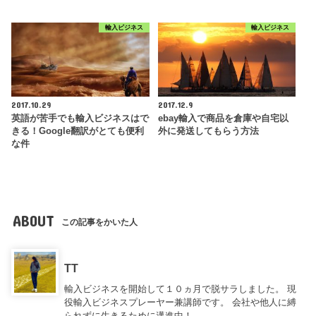
輸入ビジネス
輸入ビジネス
2017.10.29
2017.12.9
英語が苦手でも輸入ビジネスはで
ebay輸入で商品を倉庫や自宅以
きる！Google翻訳がとても便利
外に発送してもらう方法
な件
ABOUT
この記事をかいた人
TT
輸入ビジネスを開始して１０ヵ月で脱サラしました。 現
役輸入ビジネスプレーヤー兼講師です。 会社や他人に縛
られずに生きるために邁進中！