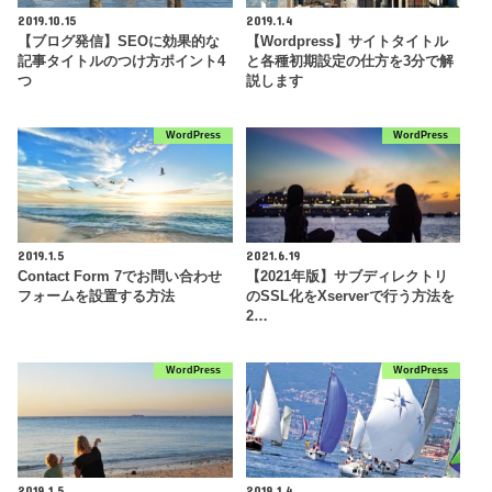
2019.10.15
2019.1.4
【ブログ発信】SEOに効果的な
【Wordpress】サイトタイトル
記事タイトルのつけ方ポイント4
と各種初期設定の仕方を3分で解
つ
説します
WordPress
WordPress
2019.1.5
2021.6.19
Contact Form 7でお問い合わせ
【2021年版】サブディレクトリ
フォームを設置する方法
のSSL化をXserverで行う方法を
2…
WordPress
WordPress
2019.1.5
2019.1.4