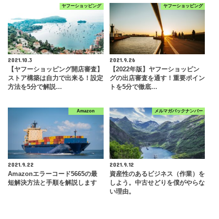
ヤフーショッピング
ヤフーショッピング
2021.10.3
2021.9.26
【ヤフーショッピング開店審査】
【2022年版】ヤフーショッピン
ストア構築は自力で出来る！設定
グの出店審査を通す！重要ポイン
方法を5分で解説…
トを5分で徹底…
Amazon
メルマガバックナンバー
2021.9.22
2021.9.12
Amazonエラーコード5665の最
資産性のあるビジネス（作業）を
短解決方法と手順を解説します
しよう。中古せどりを僕がやらな
い理由。