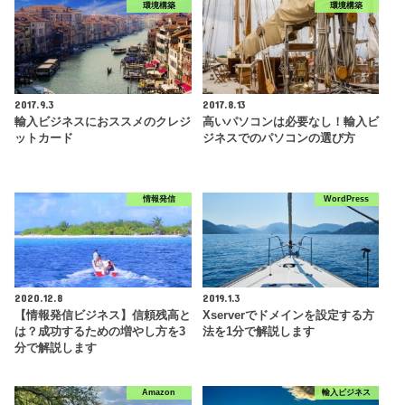
環境構築
環境構築
2017.9.3
2017.8.13
輸入ビジネスにおススメのクレジ
高いパソコンは必要なし！輸入ビ
ットカード
ジネスでのパソコンの選び方
情報発信
WordPress
2020.12.8
2019.1.3
【情報発信ビジネス】信頼残高と
Xserverでドメインを設定する方
は？成功するための増やし方を3
法を1分で解説します
分で解説します
Amazon
輸入ビジネス