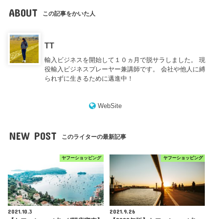
ABOUT
この記事をかいた人
TT
輸入ビジネスを開始して１０ヵ月で脱サラしました。 現
役輸入ビジネスプレーヤー兼講師です。 会社や他人に縛
られずに生きるために邁進中！
WebSite
NEW POST
このライターの最新記事
ヤフーショッピング
ヤフーショッピング
2021.10.3
2021.9.26