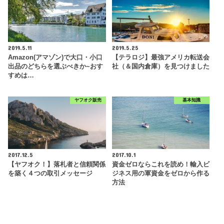
2019.5.11
2019.5.25
Amazon(アマゾン)で大口・小口
【テラロジ】最強アメリカ転送会
出品のどちらを選ぶべきか~おす
社（＆国内倉庫）を見つけました
すめは…
ヤフオク販売
基本知識
2017.12.5
2017.10.1
【ヤフオク！】落札者と信頼関係
資金ゼロならこれを読め！輸入ビ
を築く４つの取引メッセージ
ジネス用の軍資金をゼロから作る
方法