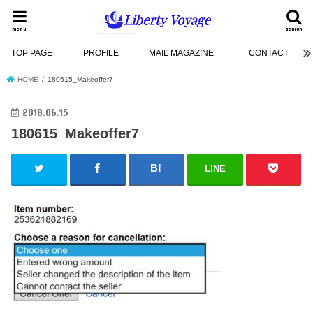
menu
search
TOP PAGE
PROFILE
MAIL MAGAZINE
CONTACT
HOME
180615_Makeoffer7
2018.06.15
180615_Makeoffer7
LINE