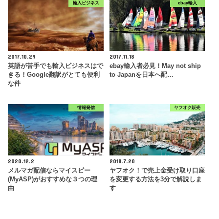
輸入ビジネス
ebay輸入
2017.10.29
2017.11.18
英語が苦手でも輸入ビジネスはで
ebay輸入者必見！May not ship
きる！Google翻訳がとても便利
to Japanを日本へ配…
な件
情報発信
ヤフオク販売
2020.12.2
2018.7.20
メルマガ配信ならマイスピー
ヤフオク！で売上金受け取り口座
(MyASP)がおすすめな３つの理
を変更する方法を3分で解説しま
由
す