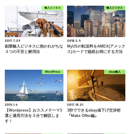
輸入ビジネス
輸入ビジネス
2017.7.29
2018.5.9
副業輸入ビジネスに抱かれがちな
MyUSの転送料をAMEX(アメック
３つの不安と解消法
ス)カードで超絶お得にする方法
WordPress
ebay輸入
2019.1.4
2017.10.21
【Wordpress】おススメテーマ3
3秒でできるebay値下げ交渉術
選と適用方法を３分で解説しま
『Make Offer編』
す！