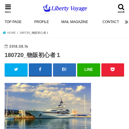
menu
search
TOP PAGE
PROFILE
MAIL MAGAZINE
CONTACT
HOME
180720_物販初心者１
2018.08.16
180720_物販初心者１
LINE