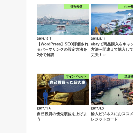
情報発信
ebay
2019.10.7
2018.8.11
【WordPress】SEO評価され
ebayで商品購入をキャ
るパーマリンクの設定方法を
方法～間違えて購入し
2分で解説
丈夫！～
マインドセット
環境
2017.11.4
2017.9.3
自己投資の優先順位を上げよ
輸入ビジネスにおスス
う
レジットカード