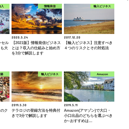
輸入
情報発信
輸入ビジネス
2020.5.24
2017.12.20
ンセル
【2021版】情報発信ビジネス
【輸入ビジネス】注意すべき
ても大
とは？収入の仕組みと始め方
４つのリスクとその対処法
を3分で解説します
構築
輸入ビジネス
Amazon
2019.5.30
2019.5.11
メのク
テラロジの登録方法を特典付
Amazon(アマゾン)で大口・
きで3分で解説します
小口出品のどちらを選ぶべき
か~おすすめは…