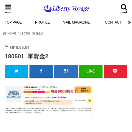
menu
search
TOP PAGE
PROFILE
MAIL MAGAZINE
CONTACT
HOME
180501_軍資金2
2018.05.01
180501_軍資金2
LINE