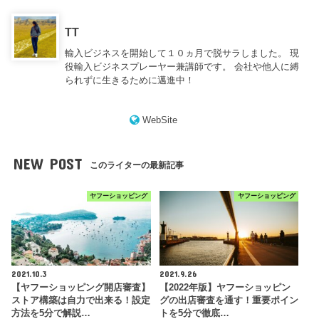
TT
輸入ビジネスを開始して１０ヵ月で脱サラしました。 現
役輸入ビジネスプレーヤー兼講師です。 会社や他人に縛
られずに生きるために邁進中！
WebSite
NEW POST
このライターの最新記事
ヤフーショッピング
ヤフーショッピング
2021.10.3
2021.9.26
【ヤフーショッピング開店審査】
【2022年版】ヤフーショッピン
ストア構築は自力で出来る！設定
グの出店審査を通す！重要ポイン
方法を5分で解説…
トを5分で徹底…