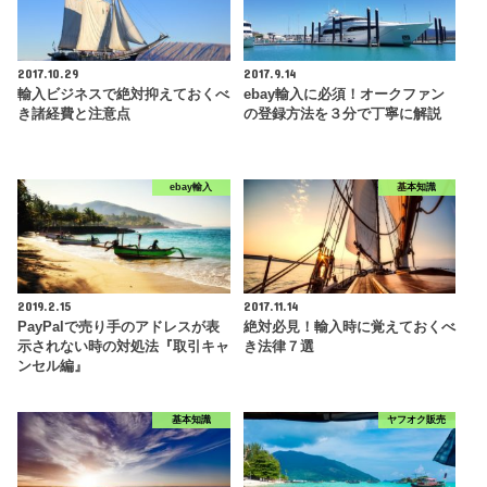
2017.10.29
2017.9.14
輸入ビジネスで絶対抑えておくべ
ebay輸入に必須！オークファン
き諸経費と注意点
の登録方法を３分で丁寧に解説
ebay輸入
基本知識
2019.2.15
2017.11.14
PayPalで売り手のアドレスが表
絶対必見！輸入時に覚えておくべ
示されない時の対処法『取引キャ
き法律７選
ンセル編』
基本知識
ヤフオク販売