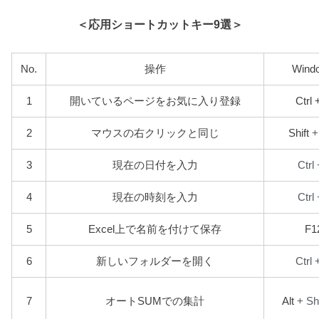
＜応用ショートカットキー9選＞
No.
操作
Wind
1
開いているページをお気に入り登録
Ctrl 
+
2
マウスの右クリックと同じ
Shift
Ctrl 
3
現在の日付を入力
Ctrl 
4
現在の時刻を入力
5
Excel上で名前を付けて保存
F1
Ctrl 
6
新しいフォルダーを開く
+ Shi
7
オートSUMでの集計
Alt