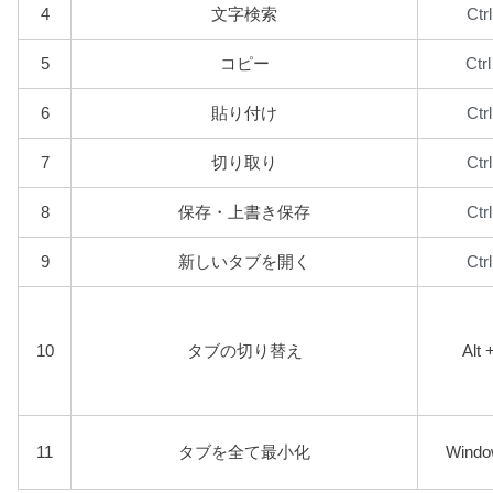
Ctr
4
文字検索
Ctr
5
コピー
Ctr
6
貼り付け
Ctr
7
切り取り
Ctr
8
保存・上書き保存
Ctr
9
新しいタブを開く
10
タブの切り替え
Alt 
11
タブを全て最小化
Windo