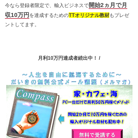
開始2ヵ月で月
今なら登録者限定で、輸入ビジネスで
収10万円
を達成するための
TT
オリジナル教材
もプレゼ
ントしてます。
月利10万円達成者続出中！ /