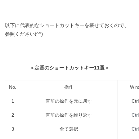
以下に代表的なショートカットキーを載せておくので、
参照ください(^^)
＜定番のショートカットキー11選＞
No.
操作
Win
1
直前の操作を元に戻す
Ctr
Ctr
2
直前の操作を繰り返す
Ctr
3
全て選択