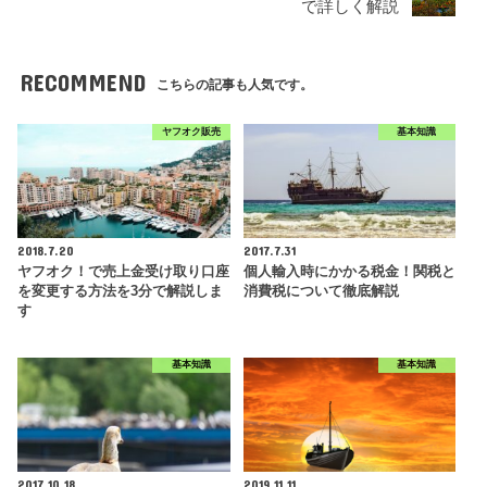
で詳しく解説
RECOMMEND
こちらの記事も人気です。
ヤフオク販売
基本知識
2018.7.20
2017.7.31
ヤフオク！で売上金受け取り口座
個人輸入時にかかる税金！関税と
を変更する方法を3分で解説しま
消費税について徹底解説
す
基本知識
基本知識
2017.10.18
2019.11.11