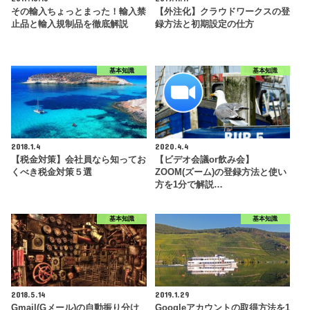
その輸入ちょっとまった！輸入禁
【外注化】クラウドワークスの登
止品と輸入規制品を徹底解説
録方法と初期設定の仕方
基本知識
基本知識
2018.1.4
2020.4.4
【税金対策】会社員なら知ってお
【ビデオ会議or飲み会】
くべき税金対策５選
ZOOM(ズーム)の登録方法と使い
方を1分で解説…
基本知識
基本知識
2018.5.14
2019.1.29
Gmail(Gメール)の自動振り分け
Googleアカウントの取得方法を1