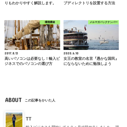
りもわかりやすく解説します。
ブディレクトリを設置する方法
環境構築
メルマガバックナンバー
2017.8.13
2020.6.10
高いパソコンは必要なし！輸入ビ
女王の教室の名言『愚かな国民』
ジネスでのパソコンの選び方
にならないために勉強しよう
ABOUT
この記事をかいた人
TT