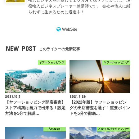
輸入ビジネスを開始して１０ヵ月で脱サラしました。 現
役輸入ビジネスプレーヤー兼講師です。 会社や他人に縛
られずに生きるために邁進中！
WebSite
NEW POST
このライターの最新記事
ヤフーショッピング
ヤフーショッピング
2021.10.3
2021.9.26
【ヤフーショッピング開店審査】
【2022年版】ヤフーショッピン
ストア構築は自力で出来る！設定
グの出店審査を通す！重要ポイン
方法を5分で解説…
トを5分で徹底…
Amazon
メルマガバックナンバー