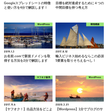
Googleスプレッドシートの特徴
目標を絶対達成するために４つの
と使い方を4分で解説します！
中間目標を持つ考え方
WordPress
環境構築
2019.1.3
2017.8.12
お名前.comで新規ドメインを取
輸入ビジネス始めるならこの必須
得する方法を2分で解説します
5要素を取りそろえるべし！
ヤフオク販売
WordPress
2017.11.6
2020.3.21
【ヤフオク！】出品方法をどこよ
【Wordpress】1分でブログのサ