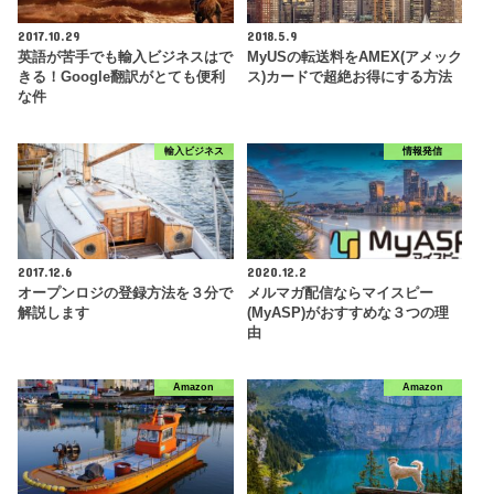
2017.10.29
2018.5.9
英語が苦手でも輸入ビジネスはで
MyUSの転送料をAMEX(アメック
きる！Google翻訳がとても便利
ス)カードで超絶お得にする方法
な件
輸入ビジネス
情報発信
2017.12.6
2020.12.2
オープンロジの登録方法を３分で
メルマガ配信ならマイスピー
解説します
(MyASP)がおすすめな３つの理
由
Amazon
Amazon