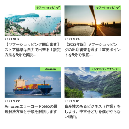
ヤフーショッピング
ヤフーショッピング
2021.10.3
2021.9.26
【ヤフーショッピング開店審査】
【2022年版】ヤフーショッピン
ストア構築は自力で出来る！設定
グの出店審査を通す！重要ポイン
方法を5分で解説…
トを5分で徹底…
Amazon
メルマガバックナンバー
2021.9.22
2021.9.12
Amazonエラーコード5665の最
資産性のあるビジネス（作業）を
短解決方法と手順を解説します
しよう。中古せどりを僕がやらな
い理由。