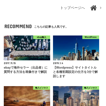
トップページへ
RECOMMEND
こちらの記事も人気です。
ebay輸入
WordPress
2017.11.15
2019.1.4
ebayで海外セラー（出品者）に
【Wordpress】サイトタイトル
質問する方法を画像付きで解説
と各種初期設定の仕方を3分で解
説します
輸入ビジネス
輸入ビジネス