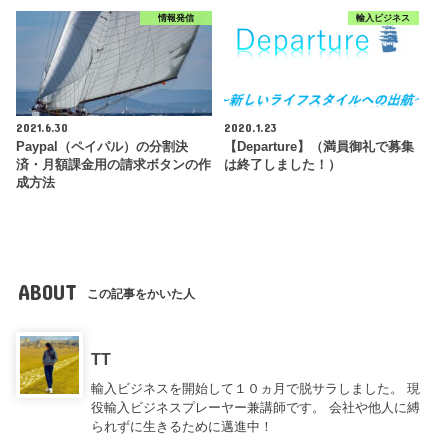
情報発信
輸入ビジネス
2021.6.30
2020.1.23
Paypal（ペイパル）の分割決
【Departure】（満員御礼で募集
済・月額課金用の請求ボタンの作
は終了しました！）
成方法
ABOUT
この記事をかいた人
TT
輸入ビジネスを開始して１０ヵ月で脱サラしました。 現
役輸入ビジネスプレーヤー兼講師です。 会社や他人に縛
られずに生きるために邁進中！