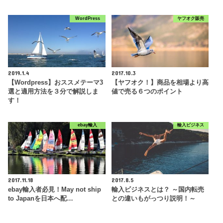
WordPress
ヤフオク販売
2019.1.4
2017.10.3
【Wordpress】おススメテーマ3
【ヤフオク！】商品を相場より高
選と適用方法を３分で解説しま
値で売る６つのポイント
す！
ebay輸入
輸入ビジネス
2017.11.18
2017.8.5
ebay輸入者必見！May not ship
輸入ビジネスとは？ ～国内転売
to Japanを日本へ配…
との違いもがっつり説明！～