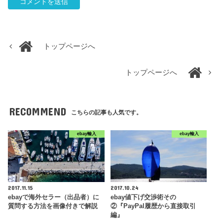
トップページへ
トップページへ
RECOMMEND
こちらの記事も人気です。
ebay輸入
ebay輸入
2017.11.15
2017.10.24
ebayで海外セラー（出品者）に
ebay値下げ交渉術その
質問する方法を画像付きで解説
②『PayPal履歴から直接取引
編』