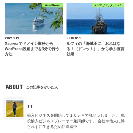
WordPress
メルマガバックナンバー
2021.1.19
2018.12.1
Xserverでドメイン取得から
ルフィの「海賊王に、おれはな
WorPress設置までを3分で行う
る！（ドンッ！）」から学ぶ宣言
方法
効果
ABOUT
この記事をかいた人
TT
輸入ビジネスを開始して１０ヵ月で脱サラしました。 現
役輸入ビジネスプレーヤー兼講師です。 会社や他人に縛
られずに生きるために邁進中！