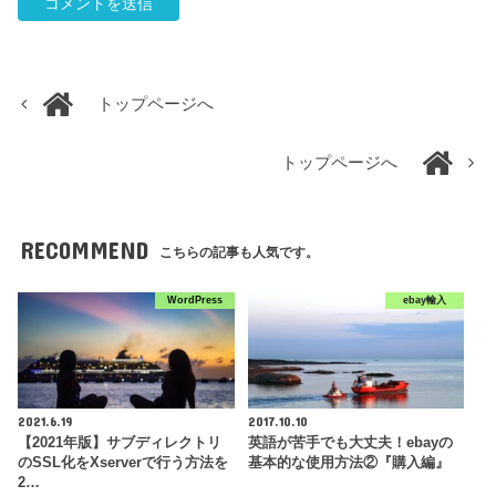
トップページへ
トップページへ
RECOMMEND
こちらの記事も人気です。
WordPress
ebay輸入
2021.6.19
2017.10.10
【2021年版】サブディレクトリ
英語が苦手でも大丈夫！ebayの
のSSL化をXserverで行う方法を
基本的な使用方法②『購入編』
2…