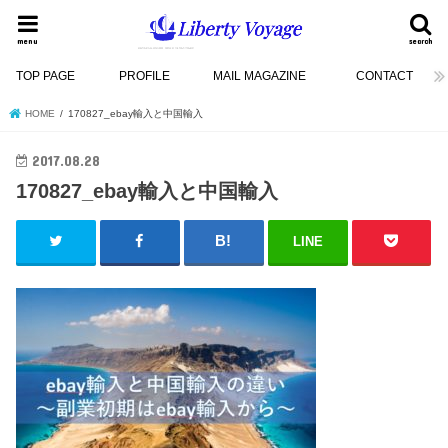
menu
search
TOP PAGE
PROFILE
MAIL MAGAZINE
CONTACT
HOME
170827_ebay輸入と中国輸入
2017.08.28
170827_ebay輸入と中国輸入
LINE