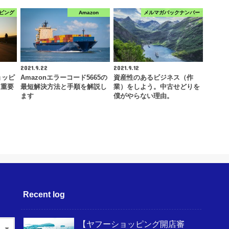
ピング
Amazon
メルマガバックナンバー
2021.9.22
2021.9.12
ョッピ
Amazonエラーコード5665の
資産性のあるビジネス（作
！重要
最短解決方法と手順を解説し
業）をしよう。中古せどりを
ます
僕がやらない理由。
Recent log
【ヤフーショッピング開店審