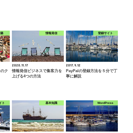
構築
情報発信
登録サイト
2020.11.17
2017.9.12
メのク
情報発信ビジネスで集客力を
PayPalの登録方法を５分で丁
上げる4つの方法
寧に解説
イト
基本知識
WordPress