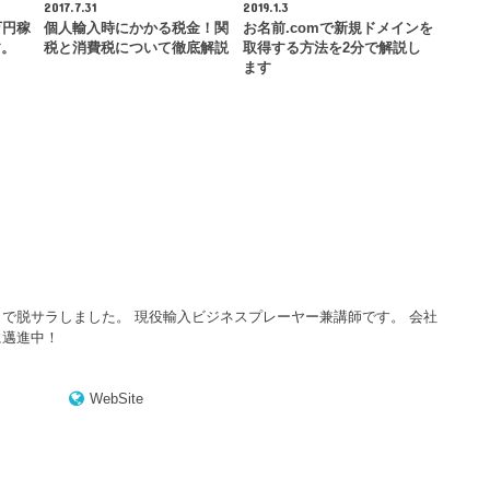
2017.7.31
2019.1.3
万円稼
個人輸入時にかかる税金！関
お名前.comで新規ドメインを
す。
税と消費税について徹底解説
取得する方法を2分で解説し
ます
で脱サラしました。 現役輸入ビジネスプレーヤー兼講師です。 会社
に邁進中！
WebSite