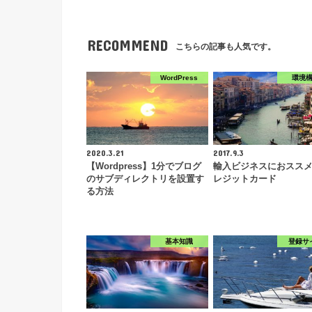
RECOMMEND
こちらの記事も人気です。
WordPress
環境
2020.3.21
2017.9.3
【Wordpress】1分でブログ
輸入ビジネスにおスス
のサブディレクトリを設置す
レジットカード
る方法
基本知識
登録サ