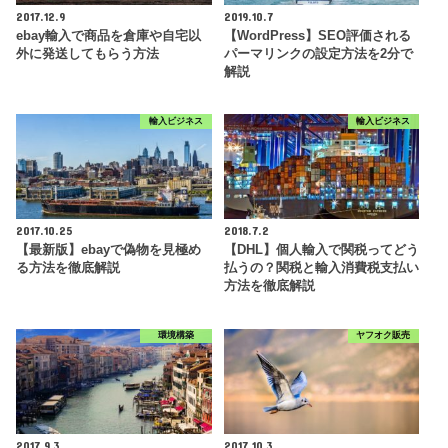
2017.12.9
2019.10.7
ebay輸入で商品を倉庫や自宅以
【WordPress】SEO評価される
外に発送してもらう方法
パーマリンクの設定方法を2分で
解説
輸入ビジネス
輸入ビジネス
2017.10.25
2018.7.2
【最新版】ebayで偽物を見極め
【DHL】個人輸入で関税ってどう
る方法を徹底解説
払うの？関税と輸入消費税支払い
方法を徹底解説
環境構築
ヤフオク販売
2017.9.3
2017.10.3