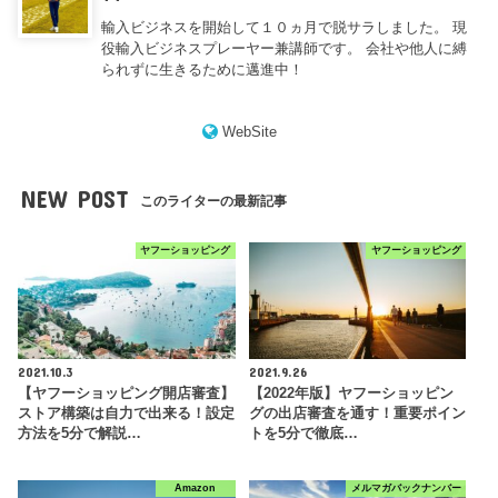
輸入ビジネスを開始して１０ヵ月で脱サラしました。 現
役輸入ビジネスプレーヤー兼講師です。 会社や他人に縛
られずに生きるために邁進中！
WebSite
NEW POST
このライターの最新記事
ヤフーショッピング
ヤフーショッピング
2021.10.3
2021.9.26
【ヤフーショッピング開店審査】
【2022年版】ヤフーショッピン
ストア構築は自力で出来る！設定
グの出店審査を通す！重要ポイン
方法を5分で解説…
トを5分で徹底…
Amazon
メルマガバックナンバー