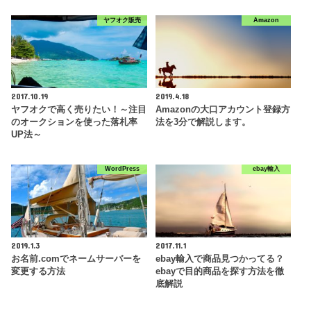
ヤフオク販売
Amazon
2017.10.19
2019.4.18
ヤフオクで高く売りたい！～注目
Amazonの大口アカウント登録方
のオークションを使った落札率
法を3分で解説します。
UP法～
WordPress
ebay輸入
2019.1.3
2017.11.1
お名前.comでネームサーバーを
ebay輸入で商品見つかってる？
変更する方法
ebayで目的商品を探す方法を徹
底解説