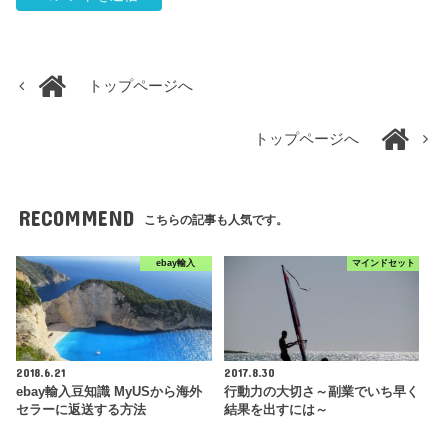
トップページへ
トップページへ
RECOMMEND
こちらの記事も人気です。
ebay輸入
マインドセット
2018.6.21
2017.8.30
ebay輸入豆知識 MyUSから海外
行動力の大切さ～副業でいち早く
セラーに返送する方法
結果を出すには～