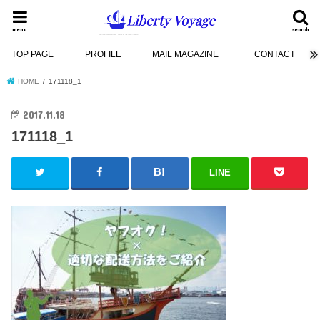
menu
search
TOP PAGE
PROFILE
MAIL MAGAZINE
CONTACT
HOME
171118_1
2017.11.18
171118_1
LINE