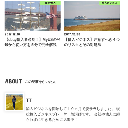
ebay輸入
輸入ビジネス
2017.12.10
2017.12.20
【ebay輸入者必見！】MyUSの登
【輸入ビジネス】注意すべき４つ
録から使い方を５分で完全解説
のリスクとその対処法
ABOUT
この記事をかいた人
TT
輸入ビジネスを開始して１０ヵ月で脱サラしました。 現
役輸入ビジネスプレーヤー兼講師です。 会社や他人に縛
られずに生きるために邁進中！