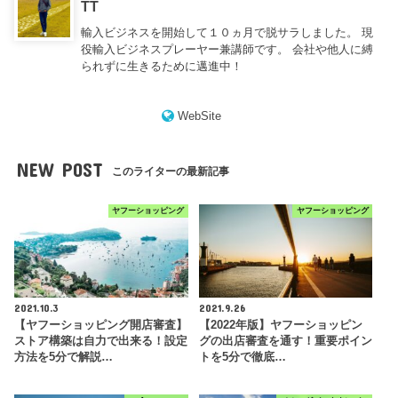
TT
輸入ビジネスを開始して１０ヵ月で脱サラしました。 現
役輸入ビジネスプレーヤー兼講師です。 会社や他人に縛
られずに生きるために邁進中！
WebSite
NEW POST
このライターの最新記事
ヤフーショッピング
ヤフーショッピング
2021.10.3
2021.9.26
【ヤフーショッピング開店審査】
【2022年版】ヤフーショッピン
ストア構築は自力で出来る！設定
グの出店審査を通す！重要ポイン
方法を5分で解説…
トを5分で徹底…