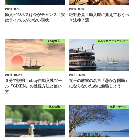
2017.11.19
2017.11.14
輸入ビジネスは今がチャンス！実
絶対必見！輸入時に覚えておくべ
はライバルが少ない現状
き法律７選
ebay輸入
メルマガバックナンバー
2017.10.21
2020.6.10
３分で説明！ebay自動入札ツー
女王の教室の名言『愚かな国民』
ル『GIXEN』の登録方法と使い
にならないために勉強しよう
方
基本知識
商品リサーチ