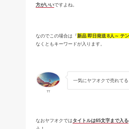
方がいい
ですよね。
なのでこの場合は『
新品 即日発送 8人～ テ
なくともキーワードが入ります。
一気にヤフオクで売れてる
TT
なおヤフオクでは
タイトルは65文字まで入る
う！