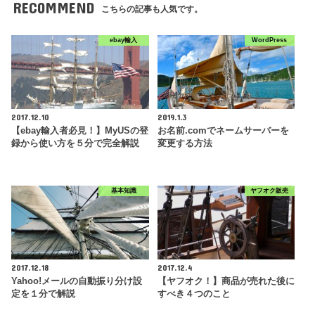
RECOMMEND
こちらの記事も人気です。
ebay輸入
WordPress
2017.12.10
2019.1.3
【ebay輸入者必見！】MyUSの登
お名前.comでネームサーバーを
録から使い方を５分で完全解説
変更する方法
基本知識
ヤフオク販売
2017.12.18
2017.12.4
Yahoo!メールの自動振り分け設
【ヤフオク！】商品が売れた後に
定を１分で解説
すべき４つのこと