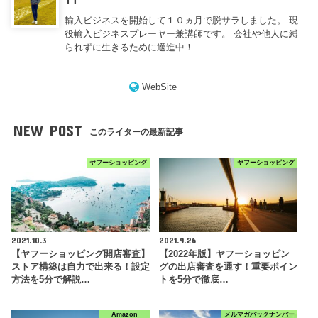
輸入ビジネスを開始して１０ヵ月で脱サラしました。 現
役輸入ビジネスプレーヤー兼講師です。 会社や他人に縛
られずに生きるために邁進中！
WebSite
NEW POST
このライターの最新記事
ヤフーショッピング
ヤフーショッピング
2021.10.3
2021.9.26
【ヤフーショッピング開店審査】
【2022年版】ヤフーショッピン
ストア構築は自力で出来る！設定
グの出店審査を通す！重要ポイン
方法を5分で解説…
トを5分で徹底…
Amazon
メルマガバックナンバー