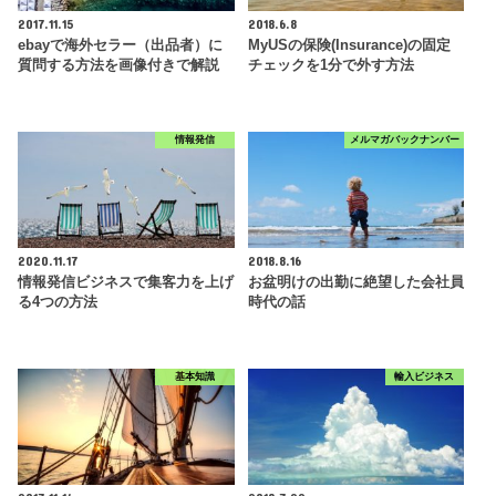
2017.11.15
2018.6.8
ebayで海外セラー（出品者）に
MyUSの保険(Insurance)の固定
質問する方法を画像付きで解説
チェックを1分で外す方法
情報発信
メルマガバックナンバー
2020.11.17
2018.8.16
情報発信ビジネスで集客力を上げ
お盆明けの出勤に絶望した会社員
る4つの方法
時代の話
基本知識
輸入ビジネス