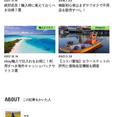
2017.11.14
2018.7.22
絶対必見！輸入時に覚えておくべ
物販初心者はまずヤフオクで不用
き法律７選
品を販売すべし！
輸入ビジネス
Amazon
2017.12.14
2021.3.30
ebay輸入で仕入れをお得に！利
【コスパ最強】セラースケットの
用すべき海外キャッシュバックサ
評判と価格改定機能を調査
イト３選
ABOUT
この記事をかいた人
TT