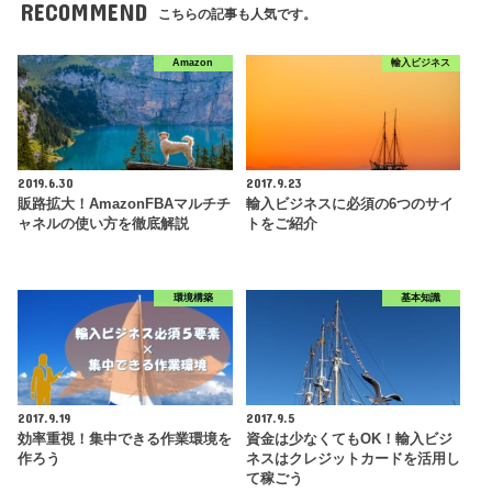
RECOMMEND
こちらの記事も人気です。
Amazon
輸入ビジネス
2019.6.30
2017.9.23
販路拡大！AmazonFBAマルチチ
輸入ビジネスに必須の6つのサイ
ャネルの使い方を徹底解説
トをご紹介
環境構築
基本知識
2017.9.19
2017.9.5
効率重視！集中できる作業環境を
資金は少なくてもOK！輸入ビジ
作ろう
ネスはクレジットカードを活用し
て稼ごう