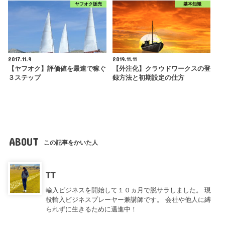
ヤフオク販売
基本知識
2017.11.9
2019.11.11
【ヤフオク】評価値を最速で稼ぐ
【外注化】クラウドワークスの登
３ステップ
録方法と初期設定の仕方
ABOUT
この記事をかいた人
TT
輸入ビジネスを開始して１０ヵ月で脱サラしました。 現
役輸入ビジネスプレーヤー兼講師です。 会社や他人に縛
られずに生きるために邁進中！