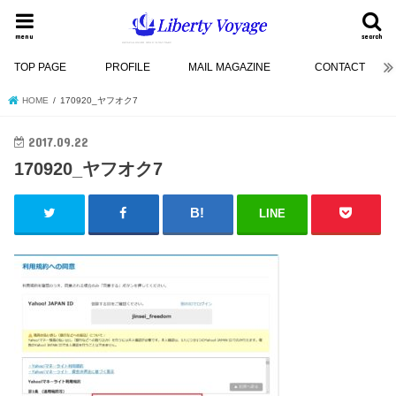
menu
search
TOP PAGE
PROFILE
MAIL MAGAZINE
CONTACT
HOME
170920_ヤフオク7
2017.09.22
170920_ヤフオク7
LINE