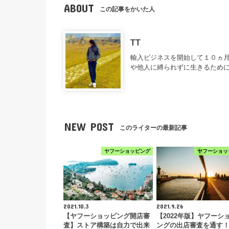
ABOUT
この記事をかいた人
TT
輸入ビジネスを開始して１０ヵ月
や他人に縛られずに生きるため
NEW POST
このライターの最新記事
ヤフーショッピング
ヤフーショッ
2021.10.3
2021.9.26
【ヤフーショッピング開店審
【2022年版】ヤフーシ
査】ストア構築は自力で出来
ングの出店審査を通す