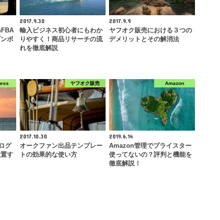
2017.9.30
2017.9.9
FBA
輸入ビジネス初心者にもわか
ヤフオク販売における３つの
ダンボ
りやすく！商品リサーチの流
デメリットとその解消法
れを徹底解説
ress
ヤフオク販売
Amazon
2017.10.30
2019.6.14
ブログ
オークファン出品テンプレー
Amazon管理でプライスター
設置す
トの効果的な使い方
使ってないの？評判と機能を
徹底解説！