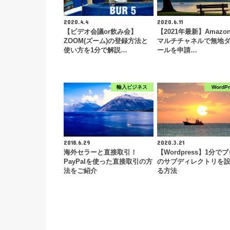
2020.4.4
2020.6.11
【ビデオ会議or飲み会】
【2021年最新】Amazon
ZOOM(ズーム)の登録方法と
マルチチャネルで無地
使い方を1分で解説…
ールを申請…
輸入ビジネス
WordP
2018.6.29
2020.3.21
海外セラーと直接取引！
【Wordpress】1分で
PayPalを使った直接取引の方
のサブディレクトリを
法をご紹介
る方法