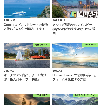
2019.4.18
2020.12.2
Googleスプレッドシートの特徴
メルマガ配信ならマイスピー
と使い方を4分で解説します！
(MyASP)がおすすめな３つの理
由
商品リサーチ
WordPress
2017.11.3
2019.1.5
オークファン商品リサーチ方法
Contact Form 7でお問い合わせ
①『輸入品キーワード編』
フォームを設置する方法
ヤフオク販売
メルマガバックナンバー