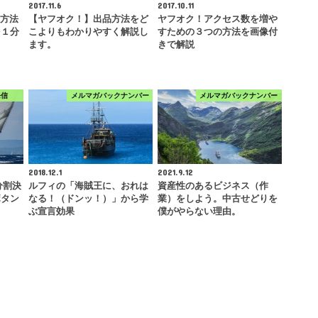
2017.11.6
2017.10.11
録方法
【ヤフオク！】出品方法をど
ヤフオク！アクセス数を増や
を１分
こよりもわかりやすく解説し
すための３つの方法を画像付
ます。
きで解説
発信
メルマガバックナンバー
メルマガバックナンバー
2018.12.1
2021.9.12
分割決
ルフィの「海賊王に、おれは
資産性のあるビジネス（作
ボタン
なる！（ドンッ！）」から学
業）をしよう。中古せどりを
ぶ宣言効果
僕がやらない理由。