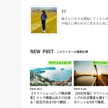
TT
輸入ビジネスを開始して１０ヵ月
や他人に縛られずに生きるため
NEW POST
このライターの最新記事
ヤフーショッピング
ヤフーショッ
2021.10.3
2021.9.26
【ヤフーショッピング開店審
【2022年版】ヤフーシ
査】ストア構築は自力で出来
ングの出店審査を通す
る！設定方法を5分で解説…
ポイントを5分で徹底…