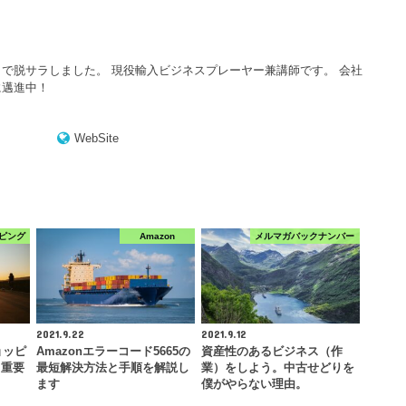
で脱サラしました。 現役輸入ビジネスプレーヤー兼講師です。 会社
に邁進中！
WebSite
ピング
Amazon
メルマガバックナンバー
2021.9.22
2021.9.12
ョッピ
Amazonエラーコード5665の
資産性のあるビジネス（作
！重要
最短解決方法と手順を解説し
業）をしよう。中古せどりを
ます
僕がやらない理由。