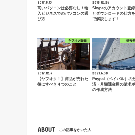
2017.8.13
2018.12.26
高いパソコンは必要なし！輸
Skypeのアカウント登
入ビジネスでのパソコンの選
とダウンロードの仕方
び方
で解説します！
ヤフオク販売
情報
2017.12.4
2021.6.30
【ヤフオク！】商品が売れた
Paypal（ペイパル）の
後にすべき４つのこと
済・月額課金用の請求
の作成方法
ABOUT
この記事をかいた人