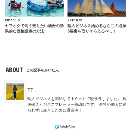
2017.10.5
2017.8.12
ヤフオクで高く売りたい場合の効
輸入ビジネス始めるならこの必須
果的な価格設定の方法
5要素を取りそろえるべし！
ABOUT
この記事をかいた人
TT
輸入ビジネスを開始して１０ヵ月で脱サラしました。 現
役輸入ビジネスプレーヤー兼講師です。 会社や他人に縛
られずに生きるために邁進中！
WebSite