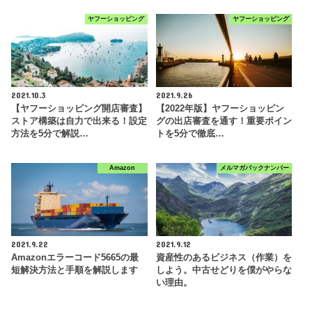
ヤフーショッピング
ヤフーショッピング
2021.10.3
2021.9.26
【ヤフーショッピング開店審査】
【2022年版】ヤフーショッピン
ストア構築は自力で出来る！設定
グの出店審査を通す！重要ポイン
方法を5分で解説…
トを5分で徹底…
Amazon
メルマガバックナンバー
2021.9.22
2021.9.12
Amazonエラーコード5665の最
資産性のあるビジネス（作業）を
短解決方法と手順を解説します
しよう。中古せどりを僕がやらな
い理由。