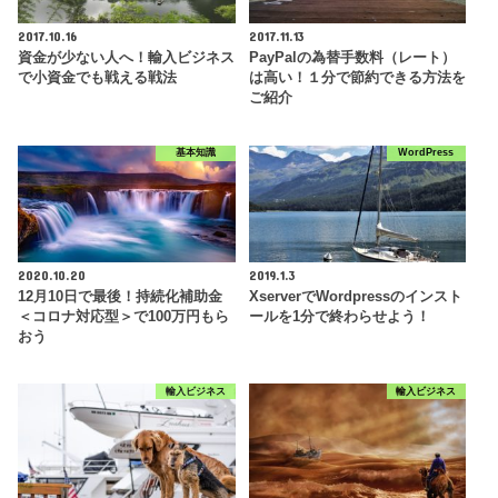
2017.10.16
2017.11.13
資金が少ない人へ！輸入ビジネス
PayPalの為替手数料（レート）
で小資金でも戦える戦法
は高い！１分で節約できる方法を
ご紹介
基本知識
WordPress
2020.10.20
2019.1.3
12月10日で最後！持続化補助金
XserverでWordpressのインスト
＜コロナ対応型＞で100万円もら
ールを1分で終わらせよう！
おう
輸入ビジネス
輸入ビジネス