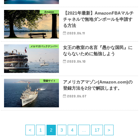
Amazon
【2021年最新】AmazonFBAマルチ
チャネルで無地ダンボールを申請す
る方法
2020.06.11
メルマガバックナンバー
女王の教室の名言『愚かな国民』に
ならないために勉強しよう
2020.06.10
登録サイト
アメリカアマゾン(Amazon.com)の
登録方法を2分で解説します。
2020.06.07
<
1
2
3
4
…
17
>