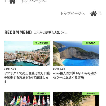
トップページへ
トップページへ
RECOMMEND
こちらの記事も人気です。
ヤフオク販売
ebay輸入
2018.7.20
2018.6.21
ヤフオク！で売上金受け取り口座
ebay輸入豆知識 MyUSから海外
を変更する方法を3分で解説しま
セラーに返送する方法
す
ebay輸入
Amazon