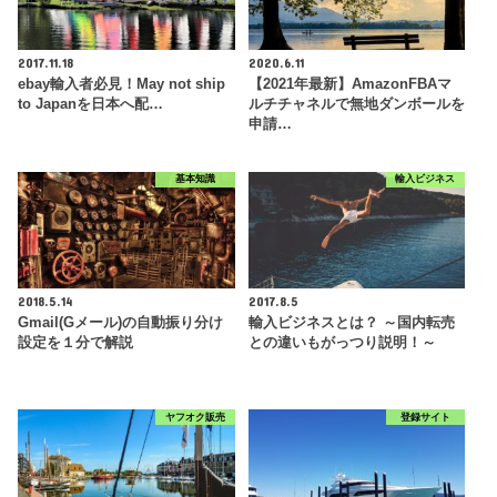
2017.11.18
2020.6.11
ebay輸入者必見！May not ship
【2021年最新】AmazonFBAマ
to Japanを日本へ配…
ルチチャネルで無地ダンボールを
申請…
基本知識
輸入ビジネス
2018.5.14
2017.8.5
Gmail(Gメール)の自動振り分け
輸入ビジネスとは？ ～国内転売
設定を１分で解説
との違いもがっつり説明！～
ヤフオク販売
登録サイト