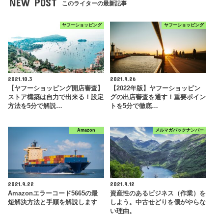
NEW POST
このライターの最新記事
ヤフーショッピング
ヤフーショッピング
2021.10.3
2021.9.26
【ヤフーショッピング開店審査】
【2022年版】ヤフーショッピン
ストア構築は自力で出来る！設定
グの出店審査を通す！重要ポイン
方法を5分で解説…
トを5分で徹底…
Amazon
メルマガバックナンバー
2021.9.22
2021.9.12
Amazonエラーコード5665の最
資産性のあるビジネス（作業）を
短解決方法と手順を解説します
しよう。中古せどりを僕がやらな
い理由。