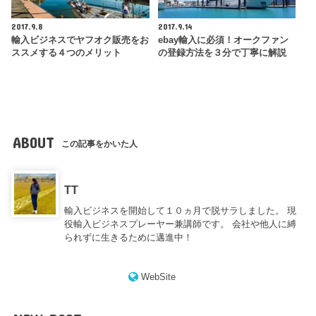
2017.9.8
2017.9.14
輸入ビジネスでヤフオク販売をお
ebay輸入に必須！オークファン
ススメする４つのメリット
の登録方法を３分で丁寧に解説
ABOUT
この記事をかいた人
TT
輸入ビジネスを開始して１０ヵ月で脱サラしました。 現
役輸入ビジネスプレーヤー兼講師です。 会社や他人に縛
られずに生きるために邁進中！
WebSite