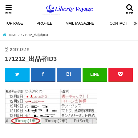
menu
search
TOP PAGE
PROFILE
MAIL MAGAZINE
CONTACT
HOME
171212_出品者ID3
2017.12.12
171212_出品者ID3
LINE