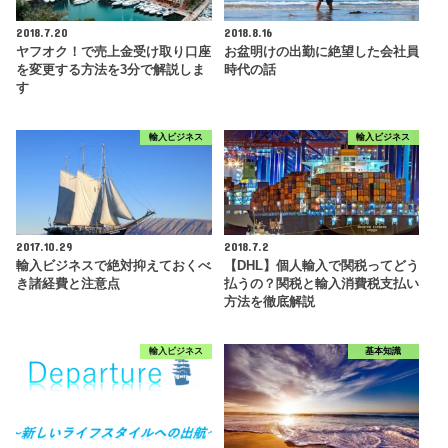
2018.7.20
2018.8.16
ヤフオク！で売上金受け取り口座
お盆明けの出勤に絶望した会社員
を変更する方法を3分で解説しま
時代の話
す
輸入ビジネス
輸入ビジネス
2017.10.29
2018.7.2
輸入ビジネスで絶対抑えておくべ
【DHL】個人輸入で関税ってどう
き諸経費と注意点
払うの？関税と輸入消費税支払い
方法を徹底解説
輸入ビジネス
基本知識