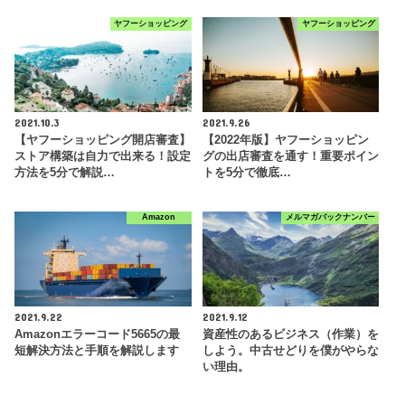
ヤフーショッピング
ヤフーショッピング
2021.10.3
2021.9.26
【ヤフーショッピング開店審査】
【2022年版】ヤフーショッピン
ストア構築は自力で出来る！設定
グの出店審査を通す！重要ポイン
方法を5分で解説…
トを5分で徹底…
Amazon
メルマガバックナンバー
2021.9.22
2021.9.12
Amazonエラーコード5665の最
資産性のあるビジネス（作業）を
短解決方法と手順を解説します
しよう。中古せどりを僕がやらな
い理由。