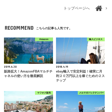
トップページへ
RECOMMEND
こちらの記事も人気です。
Amazon
輸入ビジネス
2019.6.30
2018.4.19
販路拡大！AmazonFBAマルチチ
ebay輸入で安定利益！確実に月
ャネルの使い方を徹底解説
利２０万円以上を稼ぐための２ス
テップ
ヤフオク販売
メルマガバックナンバー