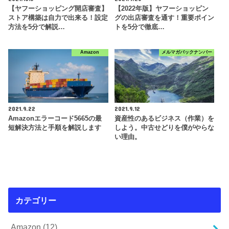
【ヤフーショッピング開店審査】
【2022年版】ヤフーショッピン
ストア構築は自力で出来る！設定
グの出店審査を通す！重要ポイン
方法を5分で解説…
トを5分で徹底…
Amazon
メルマガバックナンバー
2021.9.22
2021.9.12
Amazonエラーコード5665の最
資産性のあるビジネス（作業）を
短解決方法と手順を解説します
しよう。中古せどりを僕がやらな
い理由。
カテゴリー
Amazon
(12)