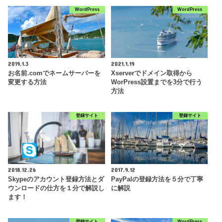
WordPress
WordPress
2019.1.3
2021.1.19
お名前.comでネームサーバーを
Xserverでドメイン取得から
変更する方法
WorPress設置までを3分で行う
方法
登録サイト
登録サイト
2018.12.26
2017.9.12
Skypeのアカウント登録方法とダ
PayPalの登録方法を５分で丁寧
ウンロードの仕方を１分で解説し
に解説
ます！
登録サイト
WordPress