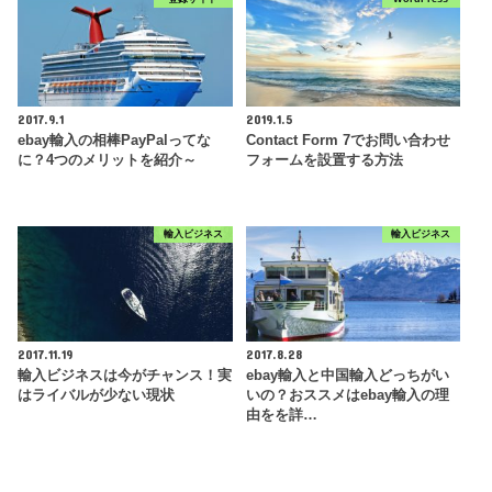
2017.9.1
2019.1.5
ebay輸入の相棒PayPalってな
Contact Form 7でお問い合わせ
に？4つのメリットを紹介～
フォームを設置する方法
輸入ビジネス
輸入ビジネス
2017.11.19
2017.8.28
輸入ビジネスは今がチャンス！実
ebay輸入と中国輸入どっちがい
はライバルが少ない現状
いの？おススメはebay輸入の理
由をを詳…