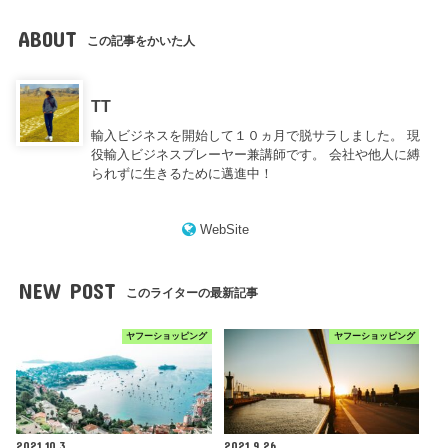
ABOUT
この記事をかいた人
TT
輸入ビジネスを開始して１０ヵ月で脱サラしました。 現
役輸入ビジネスプレーヤー兼講師です。 会社や他人に縛
られずに生きるために邁進中！
WebSite
NEW POST
このライターの最新記事
ヤフーショッピング
ヤフーショッピング
2021.10.3
2021.9.26