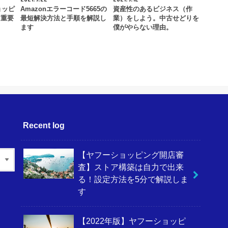
ョッピ
Amazonエラーコード5665の
資産性のあるビジネス（作
！重要
最短解決方法と手順を解説し
業）をしよう。中古せどりを
ます
僕がやらない理由。
Recent log
【ヤフーショッピング開店審
査】ストア構築は自力で出来
る！設定方法を5分で解説しま
す
【2022年版】ヤフーショッピ