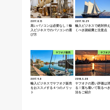
2017.8.13
2017.10.29
高いパソコンは必要なし！輸
輸入ビジネスで絶対抑
入ビジネスでのパソコンの選
くべき諸経費と注意点
び方
ヤフオク販売
ヤフオ
2017.9.8
2018.5.28
輸入ビジネスでヤフオク販売
ヤフオクの悪い評価は
をおススメする４つのメリッ
る！落ち着いて取るべ
ト
法をご紹介