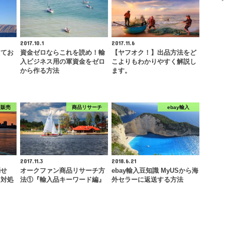
2017.10.1
2017.11.6
えてお
資金ゼロならこれを読め！輸
【ヤフオク！】出品方法をど
入ビジネス用の軍資金をゼロ
こよりもわかりやすく解説し
から作る方法
ます。
ク販売
商品リサーチ
ebay輸入
2017.11.3
2018.6.21
消せ
オークファン商品リサーチ方
ebay輸入豆知識 MyUSから海
き対処
法①『輸入品キーワード編』
外セラーに返送する方法