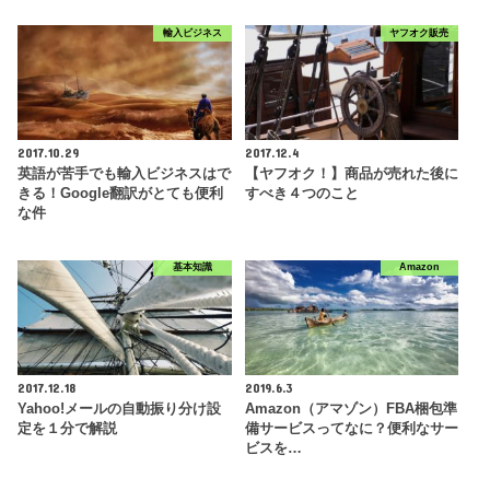
輸入ビジネス
ヤフオク販売
2017.10.29
2017.12.4
英語が苦手でも輸入ビジネスはで
【ヤフオク！】商品が売れた後に
きる！Google翻訳がとても便利
すべき４つのこと
な件
基本知識
Amazon
2017.12.18
2019.6.3
Yahoo!メールの自動振り分け設
Amazon（アマゾン）FBA梱包準
定を１分で解説
備サービスってなに？便利なサー
ビスを…