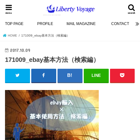
menu
search
TOP PAGE
PROFILE
MAIL MAGAZINE
CONTACT
HOME
171009_ebay基本方法（検索編）
2017.10.09
171009_ebay基本方法（検索編）
LINE