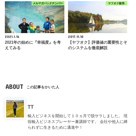
メルマガバックナンバー
ヤフオク販売
2021.1.16
2017.11.10
2021年の始めに『幸福度』を考
【ヤフオク】評価値の重要性とそ
えてみる
のシステムを徹底解説
ABOUT
この記事をかいた人
TT
輸入ビジネスを開始して１０ヵ月で脱サラしました。 現
役輸入ビジネスプレーヤー兼講師です。 会社や他人に縛
られずに生きるために邁進中！