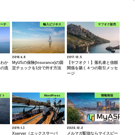
サーチ
輸入ビジネス
ヤフオク販売
2018.6.8
2017.12.5
もわか
MyUSの保険(Insurance)の固
【ヤフオク！】落札者と信頼
チの流
定チェックを1分で外す方法
関係を築く４つの取引メッセ
ージ
イト
WordPress
情報発信
2019.1.3
2020.12.2
Xserver（エックスサーバ
メルマガ配信ならマイスピー