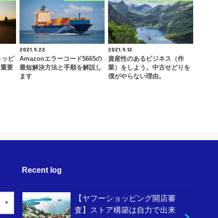
2021.9.22
2021.9.12
ョッピ
Amazonエラーコード5665の
資産性のあるビジネス（作
！重要
最短解決方法と手順を解説し
業）をしよう。中古せどりを
ます
僕がやらない理由。
Recent log
【ヤフーショッピング開店審
査】ストア構築は自力で出来