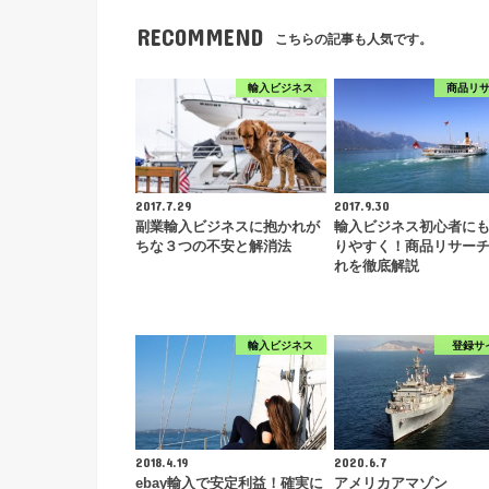
RECOMMEND
こちらの記事も人気です。
輸入ビジネス
商品リ
2017.7.29
2017.9.30
副業輸入ビジネスに抱かれが
輸入ビジネス初心者に
ちな３つの不安と解消法
りやすく！商品リサー
れを徹底解説
輸入ビジネス
登録サ
2018.4.19
2020.6.7
ebay輸入で安定利益！確実に
アメリカアマゾン