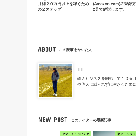
月利２０万円以上を稼ぐため
(Amazon.com)の登録
の２ステップ
2分で解説します。
ABOUT
この記事をかいた人
TT
輸入ビジネスを開始して１０ヵ月
や他人に縛られずに生きるため
NEW POST
このライターの最新記事
ヤフーショッピング
ヤフーショッ