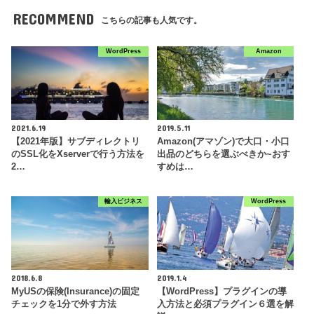
RECOMMEND
こちらの記事も人気です。
WordPress
Amazon
2021.6.19
2019.5.11
【2021年版】サブディレクトリ
Amazon(アマゾン)で大口・小口
のSSL化をXserverで行う方法を
出品のどちらを選ぶべきか~おす
2…
すめは…
輸入ビジネス
WordPress
2018.6.8
2019.1.4
MyUSの保険(Insurance)の固定
【WordPress】プラグインの導
チェックを1分で外す方法
入方法と必須プラグイン６選を解