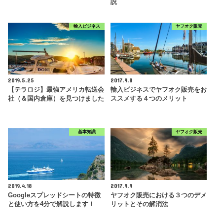
説
輸入ビジネス
ヤフオク販売
2019.5.25
2017.9.8
【テラロジ】最強アメリカ転送会
輸入ビジネスでヤフオク販売をお
社（＆国内倉庫）を見つけました
ススメする４つのメリット
基本知識
ヤフオク販売
2019.4.18
2017.9.9
Googleスプレッドシートの特徴
ヤフオク販売における３つのデメ
と使い方を4分で解説します！
リットとその解消法