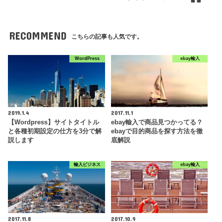
RECOMMEND
こちらの記事も人気です。
WordPress
ebay輸入
2019.1.4
2017.11.1
【Wordpress】サイトタイトル
ebay輸入で商品見つかってる？
と各種初期設定の仕方を3分で解
ebayで目的商品を探す方法を徹
説します
底解説
輸入ビジネス
ebay輸入
2017.11.8
2017.10.9