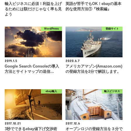
輸入ビジネスに必須！利益を上げ
英語が苦手でもOK！ebayの基本
るためには額だけじゃなく率も見
的な使用方法①『検索編』
よう
WordPress
登録サイト
2019.1.5
2020.6.7
Google Search Consoleの導入
アメリカアマゾン(Amazon.com)
方法とサイトマップの送信…
の登録方法を2分で解説します。
ebay輸入
輸入ビジネス
2017.10.21
2017.12.6
3秒でできるebay値下げ交渉術
オープンロジの登録方法を３分で