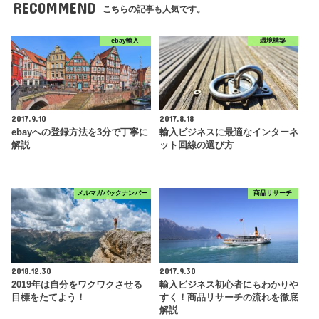
RECOMMEND
こちらの記事も人気です。
ebay輸入
環境構築
2017.9.10
2017.8.18
ebayへの登録方法を3分で丁寧に
輸入ビジネスに最適なインターネ
解説
ット回線の選び方
メルマガバックナンバー
商品リサーチ
2018.12.30
2017.9.30
2019年は自分をワクワクさせる
輸入ビジネス初心者にもわかりや
目標をたてよう！
すく！商品リサーチの流れを徹底
解説