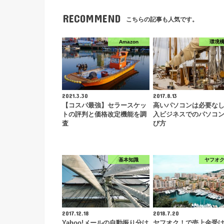
RECOMMEND
こちらの記事も人気です。
Amazon
環境
2021.3.30
2017.8.13
【コスパ最強】セラースケッ
高いパソコンは必要な
トの評判と価格改定機能を調
入ビジネスでのパソコ
査
び方
基本知識
ヤフオ
2017.12.18
2018.7.20
Yahoo!メールの自動振り分け
ヤフオク！で売上金受