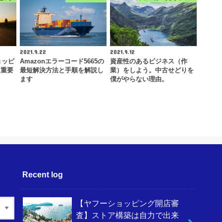
2021.9.22
2021.9.12
ョッピ
Amazonエラーコード5665の
資産性のあるビジネス（作
！重要
最短解決方法と手順を解説し
業）をしよう。中古せどりを
ます
僕がやらない理由。
Recent log
【ヤフーショッピング開店審
査】ストア構築は自力で出来