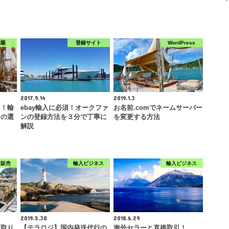
構築
登録サイト
WordPress
2017.9.14
2019.1.3
し！輸
ebay輸入に必須！オークファ
お名前.comでネームサーバー
ンの選
ンの登録方法を３分で丁寧に
を変更する方法
解説
ク販売
輸入ビジネス
輸入ビジネス
2019.5.30
2018.6.29
け取り
【テラロジ】国内発送代行の
海外セラーと直接取引！