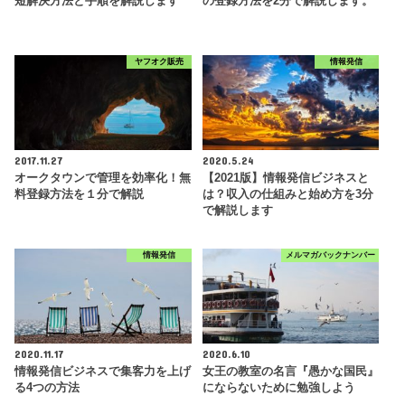
短解決方法と手順を解説します
の登録方法を2分で解説します。
ヤフオク販売
情報発信
2017.11.27
2020.5.24
オークタウンで管理を効率化！無
【2021版】情報発信ビジネスと
料登録方法を１分で解説
は？収入の仕組みと始め方を3分
で解説します
情報発信
メルマガバックナンバー
2020.11.17
2020.6.10
情報発信ビジネスで集客力を上げ
女王の教室の名言『愚かな国民』
る4つの方法
にならないために勉強しよう