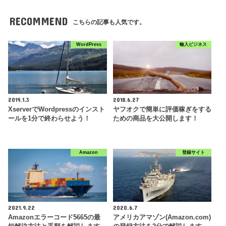
RECOMMEND
こちらの記事も人気です。
WordPress
輸入ビジネス
2019.1.3
2018.6.27
XserverでWordpressのインスト
ヤフオクで簡単に評価稼ぎをする
ールを1分で終わらせよう！
ための商品を大公開します！
Amazon
登録サイト
2021.9.22
2020.6.7
Amazonエラーコード5665の最
アメリカアマゾン(Amazon.com)