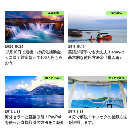
基本知識
ebay輸入
2020.10.20
2017.10.10
12月10日で最後！持続化補助金
英語が苦手でも大丈夫！ebayの
＜コロナ対応型＞で100万円もら
基本的な使用方法②『購入編』
おう
輸入ビジネス
ヤフオク販売
2018.6.29
2017.9.21
海外セラーと直接取引！PayPal
４分で解説！ヤフオクの登録方法
を使った直接取引の方法をご紹介
を説明します。