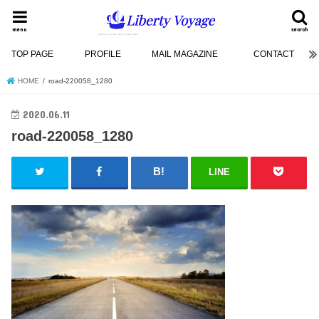
menu
search
TOP PAGE
PROFILE
MAIL MAGAZINE
CONTACT
HOME
road-220058_1280
2020.06.11
road-220058_1280
LINE