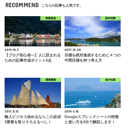
RECOMMEND
こちらの記事も人気です。
情報発信
基本知識
2019.10.3
2017.12.28
【ブログ初心者へ】人に読まれる
目標を絶対達成するために４つの
ための記事作成ポイント6点
中間目標を持つ考え方
環境構築
基本知識
2017.8.12
2019.4.18
輸入ビジネス始めるならこの必須
Googleスプレッドシートの特徴
5要素を取りそろえるべし！
と使い方を4分で解説します！