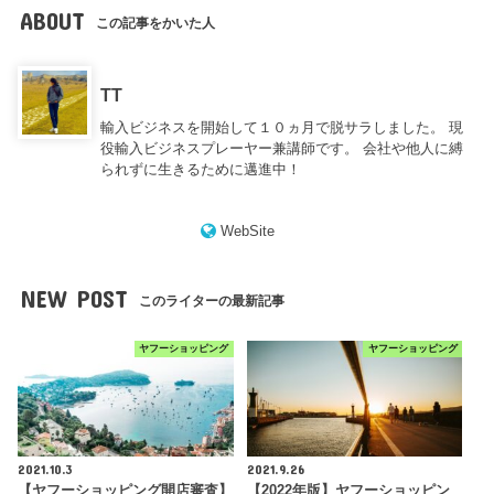
ABOUT
この記事をかいた人
TT
輸入ビジネスを開始して１０ヵ月で脱サラしました。 現
役輸入ビジネスプレーヤー兼講師です。 会社や他人に縛
られずに生きるために邁進中！
WebSite
NEW POST
このライターの最新記事
ヤフーショッピング
ヤフーショッピング
2021.10.3
2021.9.26
【ヤフーショッピング開店審査】
【2022年版】ヤフーショッピン