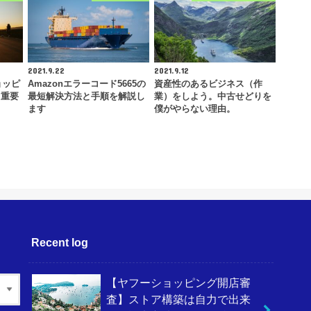
2021.9.22
2021.9.12
ョッピ
Amazonエラーコード5665の
資産性のあるビジネス（作
！重要
最短解決方法と手順を解説し
業）をしよう。中古せどりを
ます
僕がやらない理由。
Recent log
【ヤフーショッピング開店審
査】ストア構築は自力で出来