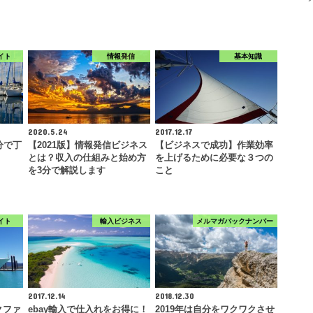
イト
情報発信
基本知識
2020.5.24
2017.12.17
分で丁
【2021版】情報発信ビジネス
【ビジネスで成功】作業効率
とは？収入の仕組みと始め方
を上げるために必要な３つの
を3分で解説します
こと
イト
輸入ビジネス
メルマガバックナンバー
2017.12.14
2018.12.30
クファ
ebay輸入で仕入れをお得に！
2019年は自分をワクワクさせ