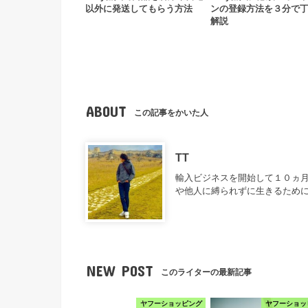
以外に発送してもらう方法
ンの登録方法を３分で
解説
ABOUT
この記事をかいた人
TT
輸入ビジネスを開始して１０ヵ月
や他人に縛られずに生きるため
NEW POST
このライターの最新記事
ヤフーショッピング
ヤフーショッ