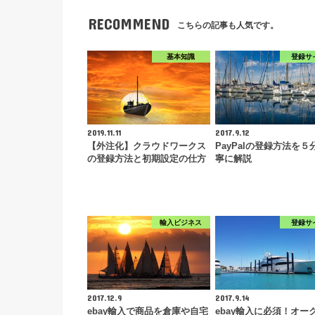
RECOMMEND
こちらの記事も人気です。
基本知識
登録サ
2019.11.11
2017.9.12
【外注化】クラウドワークス
PayPalの登録方法を５
の登録方法と初期設定の仕方
寧に解説
輸入ビジネス
登録サ
2017.12.9
2017.9.14
ebay輸入で商品を倉庫や自宅
ebay輸入に必須！オー