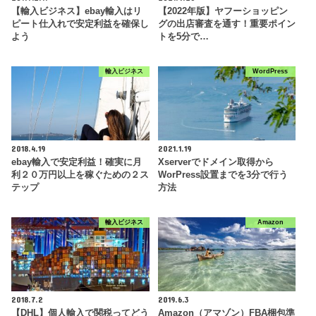
【輸入ビジネス】ebay輸入はリ
【2022年版】ヤフーショッピン
ピート仕入れで安定利益を確保し
グの出店審査を通す！重要ポイン
よう
トを5分で…
輸入ビジネス
WordPress
2018.4.19
2021.1.19
ebay輸入で安定利益！確実に月
Xserverでドメイン取得から
利２０万円以上を稼ぐための２ス
WorPress設置までを3分で行う
テップ
方法
輸入ビジネス
Amazon
2018.7.2
2019.6.3
【DHL】個人輸入で関税ってどう
Amazon（アマゾン）FBA梱包準