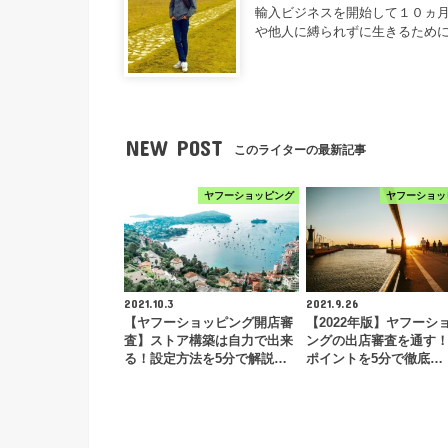
輸入ビジネスを開始して１０ヵ月
や他人に縛られずに生きるため
NEW POST
このライターの最新記事
ヤフーショッピング
ヤフーショッ
2021.10.3
2021.9.26
【ヤフーショッピング開店審
【2022年版】ヤフーシ
査】ストア構築は自力で出来
ングの出店審査を通す
る！設定方法を5分で解説…
ポイントを5分で徹底…