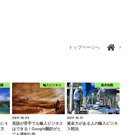
トップページへ
知識
輸入ビジネス
基本知識
2017.10.29
2017.10.17
めに４
英語が苦手でも輸入ビジネス
資金力がある人の輸入ビジネ
え方
はできる！Google翻訳がと
ス戦法
ても便利な件