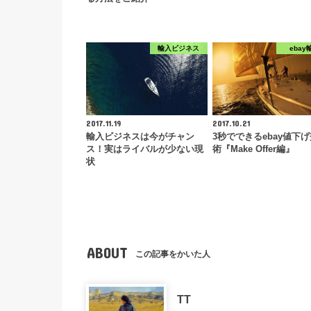
輸入ビジネス
ebay
2017.11.19
2017.10.21
輸入ビジネスは今がチャン
3秒でできるebay値下
ス！実はライバルが少ない現
術『Make Offer編』
状
ABOUT
この記事をかいた人
TT