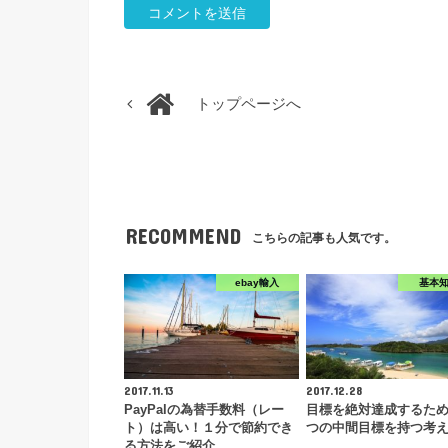
トップページへ
RECOMMEND
こちらの記事も人気です。
ebay輸入
基本
2017.11.13
2017.12.28
PayPalの為替手数料（レー
目標を絶対達成するた
ト）は高い！１分で節約でき
つの中間目標を持つ考
る方法をご紹介