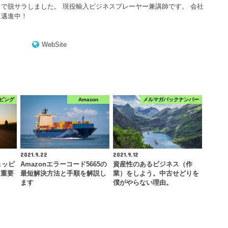
で脱サラしました。 現役輸入ビジネスプレーヤー兼講師です。 会社
に邁進中！
WebSite
ピング
Amazon
メルマガバックナンバー
2021.9.22
2021.9.12
ョッピ
Amazonエラーコード5665の
資産性のあるビジネス（作
！重要
最短解決方法と手順を解説し
業）をしよう。中古せどりを
ます
僕がやらない理由。