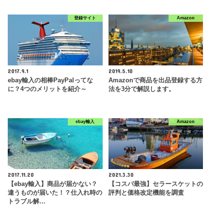
登録サイト
Amazon
2017.9.1
2019.5.10
ebay輸入の相棒PayPalってな
Amazonで商品を出品登録する方
に？4つのメリットを紹介～
法を3分で解説します。
ebay輸入
Amazon
2017.11.20
2021.3.30
【ebay輸入】商品が届かない？
【コスパ最強】セラースケットの
違うものが届いた！？仕入れ時の
評判と価格改定機能を調査
トラブル解…