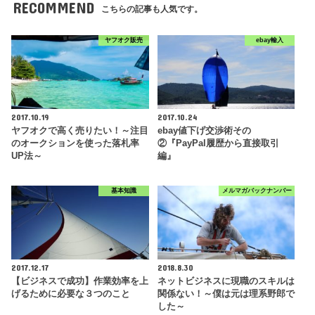
RECOMMEND
こちらの記事も人気です。
ヤフオク販売
ebay輸入
2017.10.19
2017.10.24
ヤフオクで高く売りたい！～注目
ebay値下げ交渉術その
のオークションを使った落札率
②『PayPal履歴から直接取引
UP法～
編』
基本知識
メルマガバックナンバー
2017.12.17
2018.8.30
【ビジネスで成功】作業効率を上
ネットビジネスに現職のスキルは
げるために必要な３つのこと
関係ない！～僕は元は理系野郎で
した～